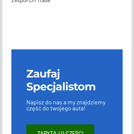
Zespół LM Trade
Zaufaj
Specjalistom
Napisz do nas a my znajdziemy
część do twojego auta!
ZAPYTAJ O CZĘŚCI