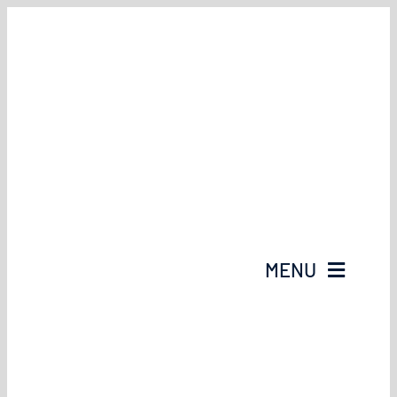
Przejdź
do
zawartości
MENU
Strona Główna
O Nas