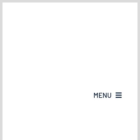
Przejdź
do
zawartości
MENU
Strona Główna
O Nas