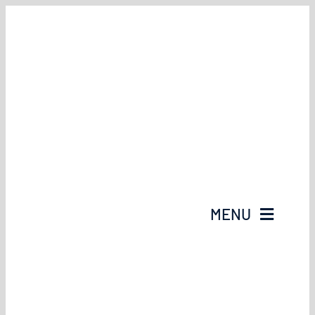
Przejdź
do
zawartości
MENU
Strona Główna
O Nas